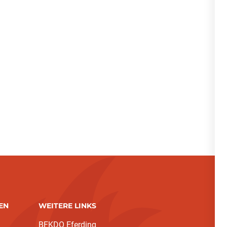
EN
WEITERE LINKS
BFKDO Eferding