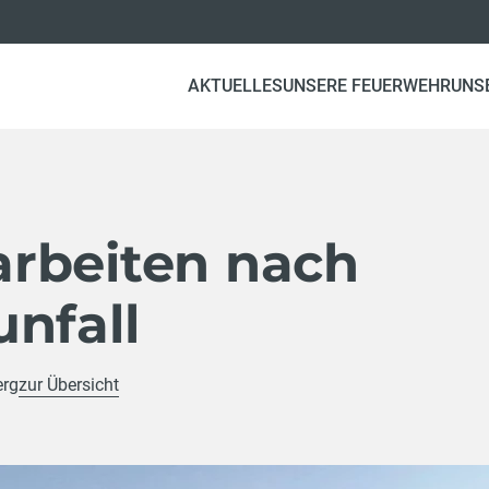
AKTUELLES
UNSERE FEUERWEHR
UNS
rbeiten nach
nfall
erg
zur Übersicht